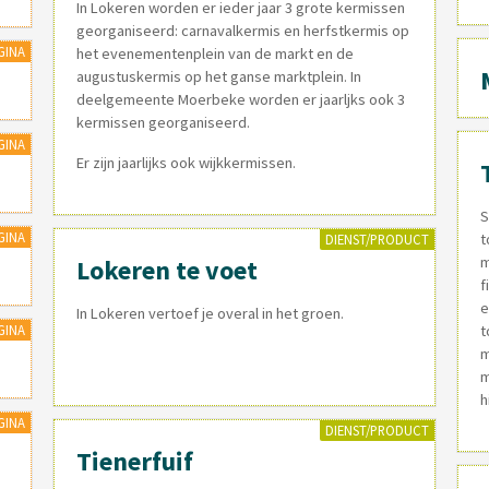
In Lokeren worden er ieder jaar 3 grote kermissen
georganiseerd: carnavalkermis en herfstkermis op
GINA
het evenementenplein van de markt en de
augustuskermis op het ganse marktplein. In
deelgemeente Moerbeke worden er jaarljks ook 3
kermissen georganiseerd.
GINA
Er zijn jaarlijks ook wijkkermissen.
S
GINA
t
DIENST/PRODUCT
m
Lokeren te voet
f
e
In Lokeren vertoef je overal in het groen.
GINA
t
m
m
h
GINA
DIENST/PRODUCT
Tienerfuif