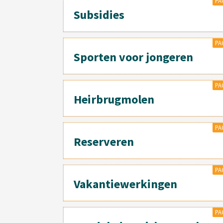
PA
Subsidies
PA
Sporten voor jongeren
PA
Heirbrugmolen
PA
Reserveren
PA
Vakantiewerkingen
PA