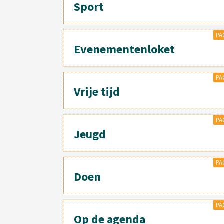
Sport
PA
Evenementenloket
PA
Vrije tijd
PA
Jeugd
PA
Doen
PA
Op de agenda