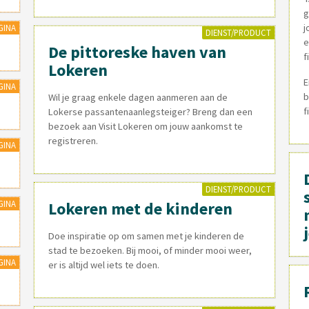
g
j
GINA
DIENST/PRODUCT
e
De pittoreske haven van
f
Lokeren
E
GINA
b
Wil je graag enkele dagen aanmeren aan de
f
Lokerse passantenaanlegsteiger? Breng dan een
bezoek aan Visit Lokeren om jouw aankomst te
registreren.
GINA
DIENST/PRODUCT
s
GINA
Lokeren met de kinderen
Doe inspiratie op om samen met je kinderen de
stad te bezoeken. Bij mooi, of minder mooi weer,
GINA
er is altijd wel iets te doen.