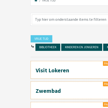
VRIJE TIJD
VRIJE TIJD
⤷
BIBLIOTHEEK
KINDEREN EN JONGEREN
PA
Visit Lokeren
PA
Zwembad
PA