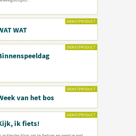
DIENST/PRODUCT
WAT WAT
DIENST/PRODUCT
Binnenspeeldag
DIENST/PRODUCT
Week van het bos
DIENST/PRODUCT
Kijk, ik fiets!
s je kleuter klaar om te fietsen en weet je niet