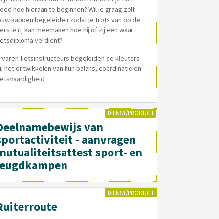
oed hoe hieraan te beginnen? Wil je graag zelf
ouw kapoen begeleiden zodat je trots van op de
erste rij kan meemaken hoe hij of zij een waar
ietsdiploma verdient?
rvaren fietsinstructeurs begeleiden de kleuters
ij het ontwikkelen van hun balans, coördinatie en
ietsvaardigheid.
DIENST/PRODUCT
Deelnamebewijs van
portactiviteit - aanvragen
mutualiteitsattest sport- en
jeugdkampen
DIENST/PRODUCT
Ruiterroute