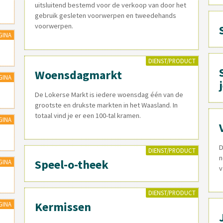
uitsluitend bestemd voor de verkoop van door het
gebruik gesleten voorwerpen en tweedehands
voorwerpen.
GINA
DIENST/PRODUCT
Woensdagmarkt
GINA
De Lokerse Markt is iedere woensdag één van de
grootste en drukste markten in het Waasland. In
totaal vind je er een 100-tal kramen.
GINA
D
DIENST/PRODUCT
n
Speel-o-theek
GINA
v
DIENST/PRODUCT
Kermissen
GINA