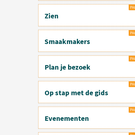
PA
Zien
PA
Smaakmakers
PA
Plan je bezoek
PA
Op stap met de gids
PA
Evenementen