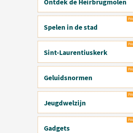
Ontdek de Heirbrugmolen
PA
Spelen in de stad
PA
Sint-Laurentiuskerk
PA
Geluidsnormen
PA
Jeugdwelzijn
PA
Gadgets