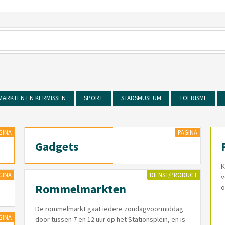
MARKTEN EN KERMISSEN
SPORT
STADSMUSEUM
TOERISME
GINA
PAGINA
Gadgets
K
GINA
DIENST/PRODUCT
v
Rommelmarkten
o
De rommelmarkt gaat iedere zondagvoormiddag
GINA
door tussen 7 en 12 uur op het Stationsplein, en is