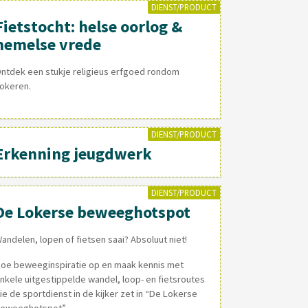
DIENST/PRODUCT
Fietstocht: helse oorlog &
hemelse vrede
ntdek een stukje religieus erfgoed rondom
okeren.
DIENST/PRODUCT
Erkenning jeugdwerk
DIENST/PRODUCT
De Lokerse beweeghotspot
andelen, lopen of fietsen saai? Absoluut niet!
oe beweeginspiratie op en maak kennis met
nkele uitgestippelde wandel, loop- en fietsroutes
ie de sportdienst in de kijker zet in “De Lokerse
eweeghotspot”.