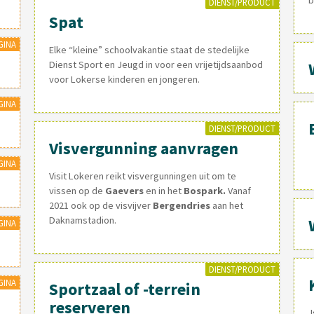
DIENST/PRODUCT
Spat
GINA
Elke “kleine” schoolvakantie staat de stedelijke
Dienst Sport en Jeugd in voor een vrijetijdsaanbod
voor Lokerse kinderen en jongeren.
GINA
DIENST/PRODUCT
Visvergunning aanvragen
GINA
Visit Lokeren reikt visvergunningen uit om te
vissen op de
Gaevers
en in het
Bospark.
Vanaf
2021 ook op de visvijver
Bergendries
aan het
Daknamstadion.
GINA
DIENST/PRODUCT
GINA
Sportzaal of -terrein
reserveren
I