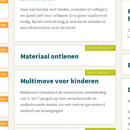
GINA
Huur een bootje met familie, vrienden of collega’s
en speel zelf voor schipper. Er is geen vaarbrevet
nodig. Bij het vertrek krijg je een korte initiatie en
GINA
een infobrochure over de tocht.
O
L
DIENST/PRODUCT
GINA
Materiaal ontlenen
DIENST/PRODUCT
GINA
Multimove voor kinderen
Multimove stimuleert de motorische ontwikkeling
van 3- tot 7-jarigen op een verantwoorde en
GINA
W
onderbouwde manier via een ruim en gevarieerd
aanbod van bewegingen.
D
e
GINA
d
b