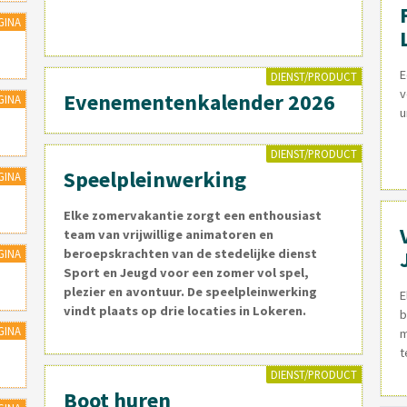
GINA
E
DIENST/PRODUCT
v
Evenementenkalender 2026
GINA
u
DIENST/PRODUCT
Speelpleinwerking
GINA
Elke zomervakantie zorgt een enthousiast
team van vrijwillige animatoren en
beroepskrachten van de stedelijke dienst
GINA
Sport en Jeugd voor een zomer vol spel,
plezier en avontuur. De speelpleinwerking
E
vindt plaats op
drie locaties
in Lokeren.
b
GINA
m
t
DIENST/PRODUCT
Boot huren