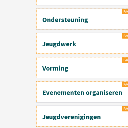
PA
Ondersteuning
PA
Jeugdwerk
PA
Vorming
PA
Evenementen organiseren
PA
Jeugdverenigingen