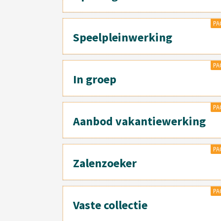
PA
Speelpleinwerking
PA
In groep
PA
Aanbod vakantiewerking
PA
Zalenzoeker
PA
Vaste collectie