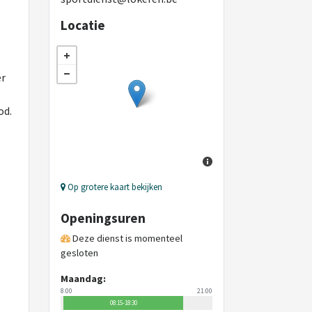
Locatie
er
od.
Op grotere kaart bekijken
Openingsuren
Deze dienst is momenteel
gesloten
Maandag:
8:00
21:00
08:15-18:30