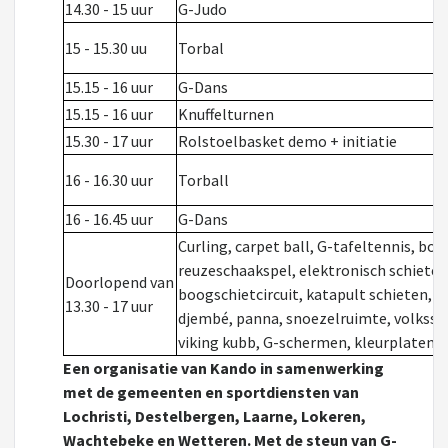
14.30 - 15 uur
G-Judo
15 - 15.30 uu
Torbal
15.15 - 16 uur
G-Dans
15.15 - 16 uur
Knuffelturnen
15.30 - 17 uur
Rolstoelbasket demo + initiatie
16 - 16.30 uur
Torball
16 - 16.45 uur
G-Dans
Curling, carpet ball, G-tafeltennis, boc
reuzeschaakspel, elektronisch schieten,
Doorlopend van
boogschietcircuit, katapult schieten, fe
13.30 - 17 uur
djembé, panna, snoezelruimte, volkss
viking kubb, G-schermen, kleurplaten, 
Een organisatie van Kando in samenwerking
met de gemeenten en sportdiensten van
Lochristi, Destelbergen, Laarne, Lokeren,
Wachtebeke en Wetteren. Met de steun van G-