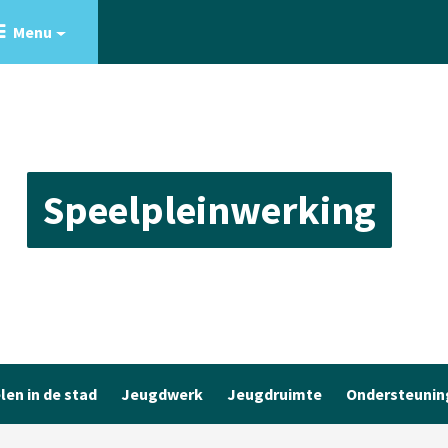
Menu
Speelpleinwerking
len in de stad
Jeugdwerk
Jeugdruimte
Ondersteunin