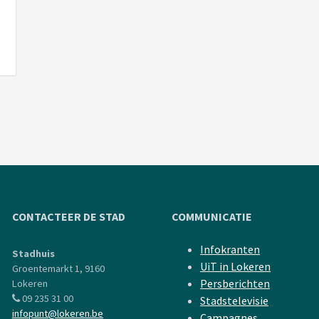
CONTACTEER DE STAD
COMMUNICATIE
Infokranten
Stadhuis
UiT in Lokeren
Groentemarkt 1, 9160
Persberichten
Lokeren
09 235 31 00
Stadstelevisie
infopunt@lokeren.be
Campagnes