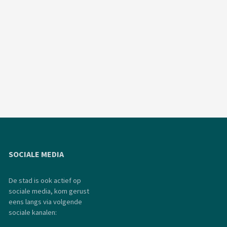
SOCIALE MEDIA
De stad is ook actief op
sociale media, kom gerust
eens langs via volgende
sociale kanalen: