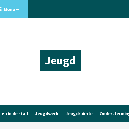
Menu
Jeugd
len in de stad
Jeugdwerk
Jeugdruimte
Ondersteunin