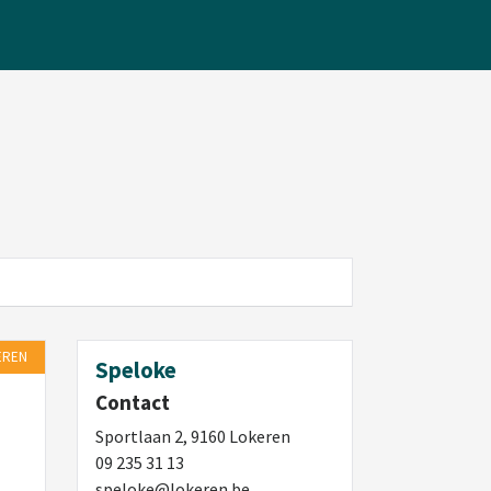
EREN
Speloke
Contact
Sportlaan 2, 9160 Lokeren
09 235 31 13
speloke@lokeren.be