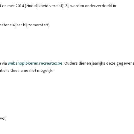
 en met 2014 (zindelijkheid vereist). Zij worden onderverdeeld in
stens 4 jaar bij zomerstart)
n via
webshoplokeren.recreatex.be
. Ouders dienen jaarlijks deze gegeven
tie is deelname niet mogelijk.
vol)