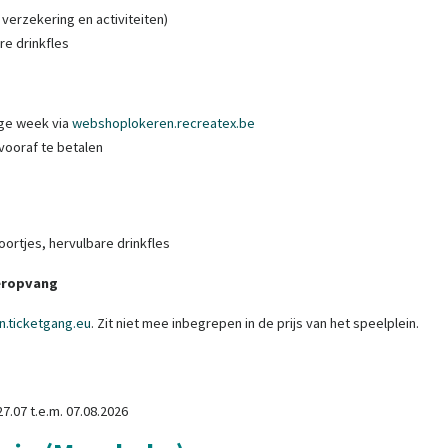
 verzekering en activiteiten)
re drinkfles
dige week via
webshoplokeren.recreatex.be
 vooraf te betalen
ortjes, hervulbare drinkfles
eropvang
n.ticketgang.eu
. Zit niet mee inbegrepen in de prijs van het speelplein.
7.07 t.e.m. 07.08.2026