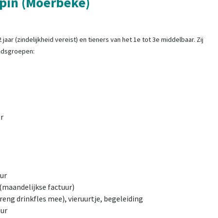
spin (Moerbeke)
aar (zindelijkheid vereist) en tieners van het 1e tot 3e middelbaar. Zij
ijdsgroepen:
ar
uur
 (maandelijkse factuur)
eng drinkfles mee), vieruurtje, begeleiding
uur