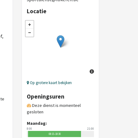
Locatie
f,
Op grotere kaart bekijken
Openingsuren
kte
Deze dienst is momenteel
gesloten
Maandag:
8:00
21:00
08:15-18:30