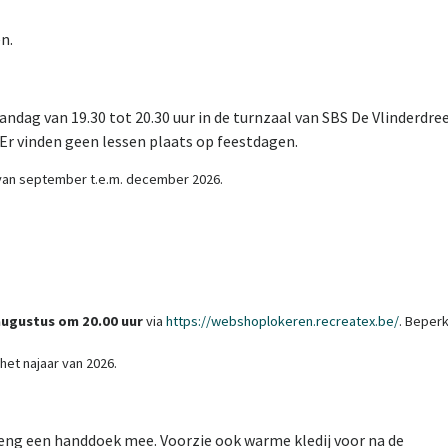
n.
ndag van 19.30 tot 20.30 uur in de turnzaal van SBS De Vlinderdree
Er vinden geen lessen plaats op feestdagen.
 van september t.e.m. december 2026.
augustus om 20.00 uur
via
https://webshoplokeren.recreatex.be/
. Beper
 het najaar van 2026.
eng een handdoek mee. Voorzie ook warme kledij voor na de