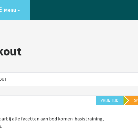
Menu
kout
OUT
VRIJE TIJD
S
aarbij alle facetten aan bod komen: basistraining,
.