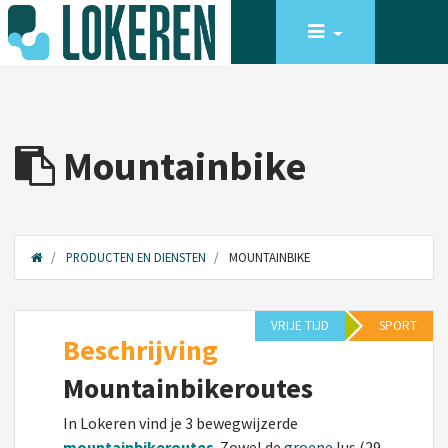
Mountainbike
PRODUCTEN EN DIENSTEN
MOUNTAINBIKE
VRIJE TIJD
SPORT
Beschrijving
Mountainbikeroutes
In Lokeren vind je 3 bewegwijzerde
mountainbikeroutes
. Zowel de
groene
lus (29