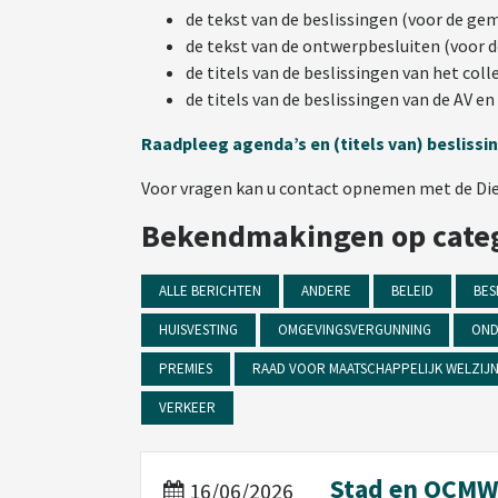
de tekst van de beslissingen (voor de g
de tekst van de ontwerpbesluiten (voor 
de titels van de beslissingen van het co
de titels van de beslissingen van de AV e
Raadpleeg agenda’s en (titels van) besliss
Voor vragen kan u contact opnemen met de Diens
Bekendmakingen op cate
ALLE BERICHTEN
ANDERE
BELEID
BES
HUISVESTING
OMGEVINGSVERGUNNING
OND
PREMIES
RAAD VOOR MAATSCHAPPELIJK WELZIJ
VERKEER
Stad en OCMW
16/06/2026