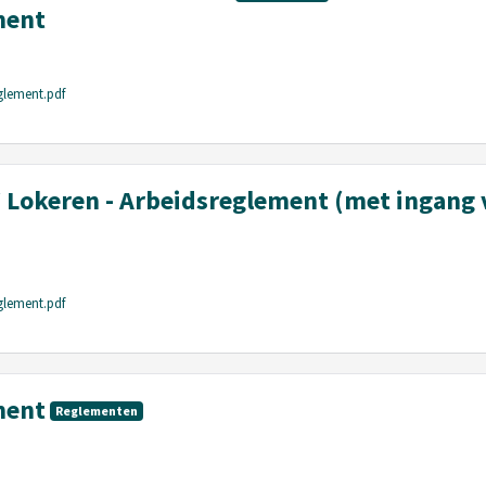
ment
glement.pdf
Lokeren - Arbeidsreglement (met ingang 
glement.pdf
ment
Reglementen