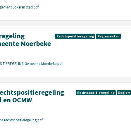
glement Lokeren stad.pdf
regeling
Rechtspositieregeling
Reglementen
meente Moerbeke
SITIEREGELING Gemeente Moerbeke.pdf
rechtspositieregeling
Rechtspositieregeling
Reglem
ad en OCMW
se rechtspositieregeling.pdf