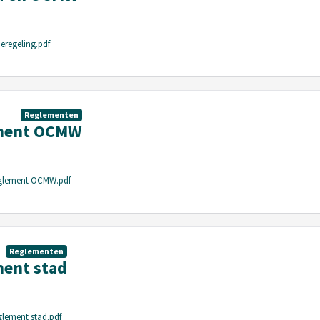
ieregeling.pdf
Reglementen
ement OCMW
eglement OCMW.pdf
Reglementen
ment stad
glement stad.pdf