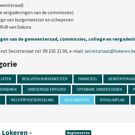
emeenteraad)
de vergaderingen van de commissies)
llege van burgemeester en schepenen
n RvB van Sakura
ingen van de gemeenteraad, commissies, college en vergader
t Secretariaat tel. 09 235 31 00, e-mail:
secretariaat@lokeren.b
gorie
LUITEN
BESLUITEN BURGEMEESTER
FINANCIEEL
GEMEENTERAA
ERNEMEN
ONROEREND ERFGOED
OPENBARE ONDERZOEKEN
P
N
RECHTSPOSITIEREGELING
REGLEMENTEN
ROOILIJNPLAN
 Lokeren -
Reglementen