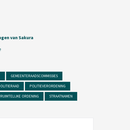
ingen van Sakura
e
D
GEMEENTERAADSCOMMISSIES
OLITIERAAD
POLITIEVERORDENING
RUIMTELIJKE ORDENING
STRAATNAMEN