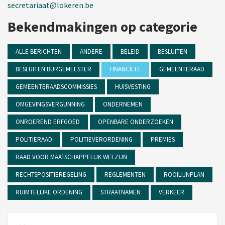
secretariaat@lokeren.be
Bekendmakingen op categorie
ALLE BERICHTEN
ANDERE
BELEID
BESLUITEN
BESLUITEN BURGEMEESTER
FINANCIEEL
GEMEENTERAAD
GEMEENTERAADSCOMMISSIES
HUISVESTING
OMGEVINGSVERGUNNING
ONDERNEMEN
ONROEREND ERFGOED
OPENBARE ONDERZOEKEN
POLITIERAAD
POLITIEVERORDENING
PREMIES
RAAD VOOR MAATSCHAPPELIJK WELZIJN
RECHTSPOSITIEREGELING
REGLEMENTEN
ROOILIJNPLAN
RUIMTELIJKE ORDENING
STRAATNAMEN
VERKEER