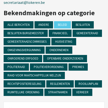
secretariaat@lokeren.be
Bekendmakingen op categorie
ALLE BERICHTEN
ANDERE
BELEID
BESLUITEN
BESLUITEN BURGEMEESTER
FINANCIEEL
GEMEENTERAAD
GEMEENTERAADSCOMMISSIES
HUISVESTING
OMGEVINGSVERGUNNING
ONDERNEMEN
ONROEREND ERFGOED
OPENBARE ONDERZOEKEN
POLITIERAAD
POLITIEVERORDENING
PREMIES
RAAD VOOR MAATSCHAPPELIJK WELZIJN
RECHTSPOSITIEREGELING
REGLEMENTEN
ROOILIJNPLAN
RUIMTELIJKE ORDENING
STRAATNAMEN
VERKEER