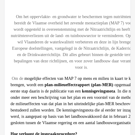
Om het oppervlakte- en grondwater te beschermen tegen nutriëntenver
bereidt de Vlaamse overheid het zevende mestactieplan (MAP 7) voor. 
wordt opgesteld in overeenstemming met de Nitraatrichtlijn en heeft to
nutriëntenverliezen uit de land- en tuinbouwsector te verminderen. Op d
wil Vlaanderen de waterkwaliteit verbeteren en deze in lijn brengen
Europese doelstellingen, vastgelegd in de Nitraatrichtlijn, de Kaderricht
en de Drinkwaterrichtlijn. Dit alles gebeurt binnen de gestelde termi
bepalingen van deze richtlijnen, en voor zover landbouw daar verantw
voor is.
Om de
mogelijke effecten van MAP 7 op mens en milieu in kaart te ku
brengen, wordt een
plan-milieueffectrapport (plan-MER)
opgemaakt.
eerste stap daarin is de publicatie van een
kennisgevingsnota
. In die not
onder meer een beschrijving van het plan en een voorstel van de method
de milieueffecten van dat plan in het uiteindelijke plan-MER beschreven
bestudeerd zullen worden. De kennisgevingsnota die al eerder ter inzage
werd, is aangepast op basis van het landbouwakkoord dat in februari 20
gesloten tussen de Vlaamse regering en een aantal landbouworganisaties.
Hoe verloopt de inspraakprocedure?