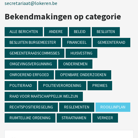
secretariaat@lokeren.be
Bekendmakingen op categorie
ALLE BERICHTEN
ANDERE
BELEID
BESLUITEN
BESLUITEN BURGEMEESTER
FINANCIEEL
GEMEENTERAAD
GEMEENTERAADSCOMMISSIES
HUISVESTING
OMGEVINGSVERGUNNING
ONDERNEMEN
ONROEREND ERFGOED
OPENBARE ONDERZOEKEN
POLITIERAAD
POLITIEVERORDENING
PREMIES
RAAD VOOR MAATSCHAPPELIJK WELZIJN
RECHTSPOSITIEREGELING
REGLEMENTEN
ROOILIJNPLAN
RUIMTELIJKE ORDENING
STRAATNAMEN
VERKEER