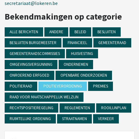
secretariaat@lokeren.be
Bekendmakingen op categorie
ALLE BERICHTEN
ANDERE
BELEID
BESLUITEN
BESLUITEN BURGEMEESTER
FINANCIEEL
GEMEENTERAAD
GEMEENTERAADSCOMMISSIES
HUISVESTING
OMGEVINGSVERGUNNING
ONDERNEMEN
ONROEREND ERFGOED
OPENBARE ONDERZOEKEN
POLITIERAAD
POLITIEVERORDENING
PREMIES
RAAD VOOR MAATSCHAPPELIJK WELZIJN
RECHTSPOSITIEREGELING
REGLEMENTEN
ROOILIJNPLAN
RUIMTELIJKE ORDENING
STRAATNAMEN
VERKEER