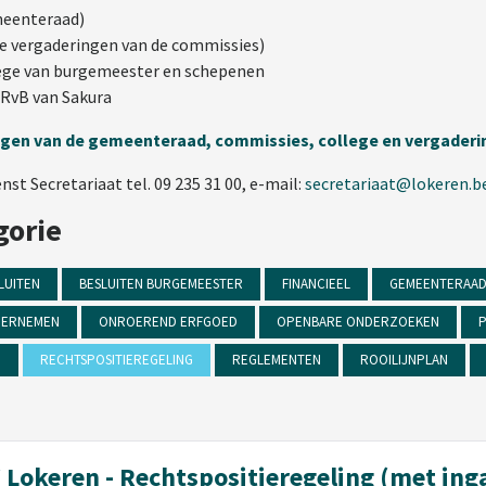
emeenteraad)
de vergaderingen van de commissies)
llege van burgemeester en schepenen
n RvB van Sakura
ingen van de gemeenteraad, commissies, college en vergader
t Secretariaat tel. 09 235 31 00, e-mail:
secretariaat@lokeren.b
gorie
LUITEN
BESLUITEN BURGEMEESTER
FINANCIEEL
GEMEENTERAA
ERNEMEN
ONROEREND ERFGOED
OPENBARE ONDERZOEKEN
P
N
RECHTSPOSITIEREGELING
REGLEMENTEN
ROOILIJNPLAN
Lokeren - Rechtspositieregeling (met ing