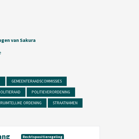
ingen van Sakura
e
D
GEMEENTERAADSCOMMISSIES
OLITIERAAD
POLITIEVERORDENING
RUIMTELIJKE ORDENING
STRAATNAMEN
ang
Rechtspositieregeling