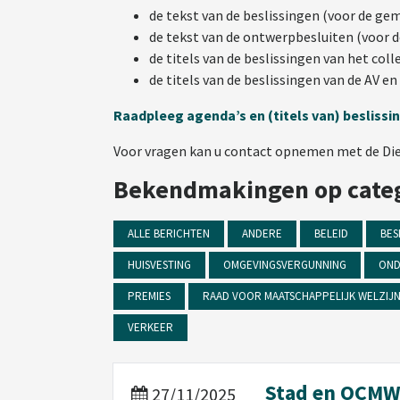
de tekst van de beslissingen (voor de g
de tekst van de ontwerpbesluiten (voor 
de titels van de beslissingen van het co
de titels van de beslissingen van de AV e
Raadpleeg agenda’s en (titels van) besliss
Voor vragen kan u contact opnemen met de Diens
Bekendmakingen op cate
ALLE BERICHTEN
ANDERE
BELEID
BES
HUISVESTING
OMGEVINGSVERGUNNING
OND
PREMIES
RAAD VOOR MAATSCHAPPELIJK WELZIJ
VERKEER
Stad en OCMW 
27/11/2025