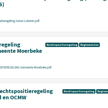
6)
itieregeling nieuw Lokeren.pdf
regeling
Rechtspositieregeling
Reglementen
meente Moerbeke
SITIEREGELING Gemeente Moerbeke.pdf
rechtspositieregeling
Rechtspositieregeling
Reglem
ad en OCMW