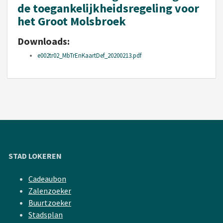
de toegankelijkheidsregeling voor
het Groot Molsbroek
Downloads:
e002tr02_MbTrEnKaartDef_20200213.pdf
STAD LOKEREN
Cadeaubon
Zalenzoeker
Buurtzoeker
Stadsplan