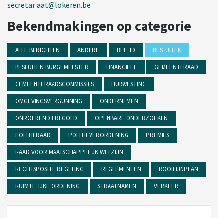
secretariaat@lokeren.be
Bekendmakingen op categorie
ALLE BERICHTEN
ANDERE
BELEID
BESLUITEN
BESLUITEN BURGEMEESTER
FINANCIEEL
GEMEENTERAAD
GEMEENTERAADSCOMMISSIES
HUISVESTING
OMGEVINGSVERGUNNING
ONDERNEMEN
ONROEREND ERFGOED
OPENBARE ONDERZOEKEN
POLITIERAAD
POLITIEVERORDENING
PREMIES
RAAD VOOR MAATSCHAPPELIJK WELZIJN
RECHTSPOSITIEREGELING
REGLEMENTEN
ROOILIJNPLAN
RUIMTELIJKE ORDENING
STRAATNAMEN
VERKEER