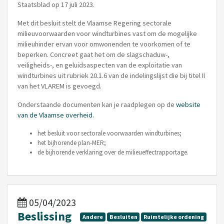
Staatsblad op 17 juli 2023.
Met dit besluit stelt de Vlaamse Regering sectorale
milieuvoorwaarden voor windturbines vast om de mogelijke
milieuhinder ervan voor omwonenden te voorkomen of te
beperken. Concreet gaat het om de slagschaduw-,
veiligheids-, en geluidsaspecten van de exploitatie van
windturbines uit rubriek 20.1.6 van de indelingslijst die bij titel II
van het VLAREM is gevoegd.
Onderstaande documenten kan je raadplegen op de
website
van de Vlaamse overheid.
het besluit voor sectorale voorwaarden windturbines;
het bijhorende plan-MER;
de bijhorende verklaring over de milieueffectrapportage.
05/04/2023
Beslissing
Andere
Besluiten
Ruimtelijke ordening