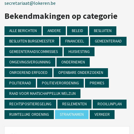
secretariaat@lokeren.be
Bekendmakingen op categorie
ALLE BERICHTEN
ANDERE
BELEID
BESLUITEN
BESLUITEN BURGEMEESTER
FINANCIEEL
GEMEENTERAAD
GEMEENTERAADSCOMMISSIES
HUISVESTING
OMGEVINGSVERGUNNING
ONDERNEMEN
ONROEREND ERFGOED
OPENBARE ONDERZOEKEN
POLITIERAAD
POLITIEVERORDENING
PREMIES
RAAD VOOR MAATSCHAPPELIJK WELZIJN
RECHTSPOSITIEREGELING
REGLEMENTEN
ROOILIJNPLAN
RUIMTELIJKE ORDENING
STRAATNAMEN
VERKEER