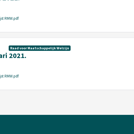
ijst RMW.pdf
Raad voor Maatschappelijk Welzijn
ri 2021.
ijst RMW.pdf