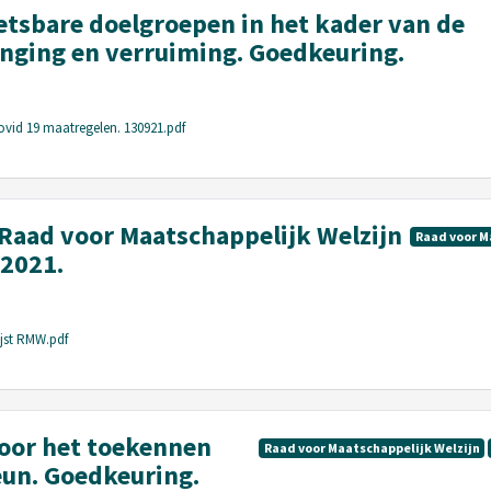
sbare doelgroepen in het kader van de
enging en verruiming. Goedkeuring.
vid 19 maatregelen. 130921.pdf
t Raad voor Maatschappelijk Welzijn
Raad voor M
2021.
ijst RMW.pdf
oor het toekennen
Raad voor Maatschappelijk Welzijn
un. Goedkeuring.