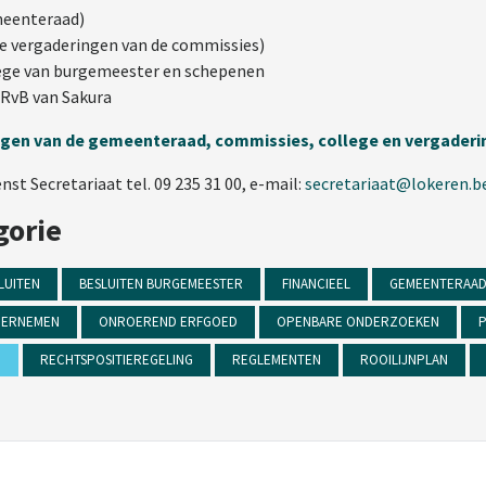
emeenteraad)
de vergaderingen van de commissies)
llege van burgemeester en schepenen
n RvB van Sakura
ingen van de gemeenteraad, commissies, college en vergader
t Secretariaat tel. 09 235 31 00, e-mail:
secretariaat@lokeren.b
gorie
LUITEN
BESLUITEN BURGEMEESTER
FINANCIEEL
GEMEENTERAA
ERNEMEN
ONROEREND ERFGOED
OPENBARE ONDERZOEKEN
P
N
RECHTSPOSITIEREGELING
REGLEMENTEN
ROOILIJNPLAN