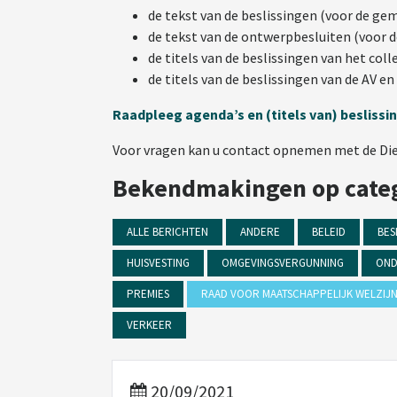
de tekst van de beslissingen (voor de g
de tekst van de ontwerpbesluiten (voor 
de titels van de beslissingen van het co
de titels van de beslissingen van de AV e
Raadpleeg agenda’s en (titels van) besliss
Voor vragen kan u contact opnemen met de Diens
Bekendmakingen op cate
ALLE BERICHTEN
ANDERE
BELEID
BES
HUISVESTING
OMGEVINGSVERGUNNING
OND
PREMIES
RAAD VOOR MAATSCHAPPELIJK WELZIJ
VERKEER
20/09/2021