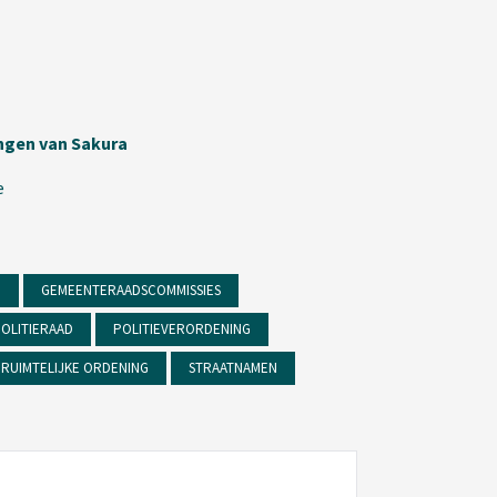
ingen van Sakura
e
D
GEMEENTERAADSCOMMISSIES
OLITIERAAD
POLITIEVERORDENING
RUIMTELIJKE ORDENING
STRAATNAMEN