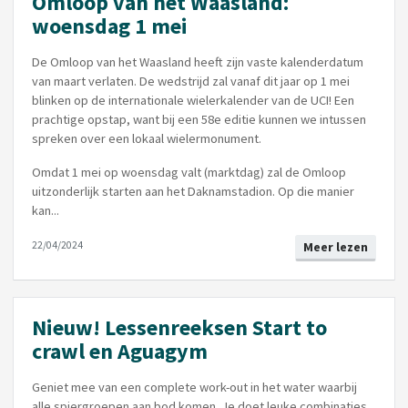
Omloop van het Waasland:
woensdag 1 mei
De Omloop van het Waasland heeft zijn vaste kalenderdatum
van maart verlaten. De wedstrijd zal vanaf dit jaar op 1 mei
blinken op de internationale wielerkalender van de UCI! Een
prachtige opstap, want bij een 58e editie kunnen we intussen
spreken over een lokaal wielermonument.
Omdat 1 mei op woensdag valt (marktdag) zal de Omloop
uitzonderlijk starten aan het Daknamstadion. Op die manier
kan...
22/04/2024
Meer lezen
Nieuw! Lessenreeksen Start to
crawl en Aguagym
Geniet mee van een complete work-out in het water waarbij
alle spiergroepen aan bod komen. Je doet leuke combinaties