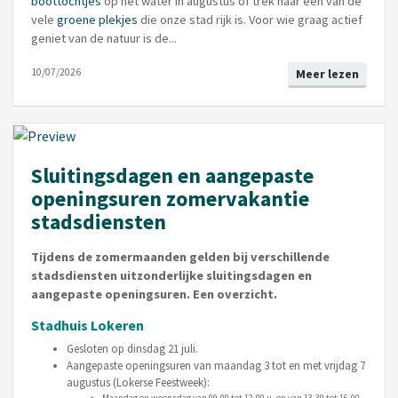
boottochtjes
op het water in augustus of trek naar één van de
vele
groene plekjes
die onze stad rijk is. Voor wie graag actief
geniet van de natuur is de...
10/07/2026
Meer lezen
Sluitingsdagen en aangepaste
openingsuren zomervakantie
stadsdiensten
Tijdens de zomermaanden gelden bij verschillende
stadsdiensten uitzonderlijke sluitingsdagen en
aangepaste openingsuren. Een overzicht.
Stadhuis Lokeren
Gesloten op dinsdag 21 juli.
Aangepaste openingsuren van maandag 3 tot en met vrijdag 7
augustus (Lokerse Feestweek):
Maandag en woensdag van 09.00 tot 12.00 u. en van 13.30 tot 16.00