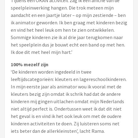
Tijdens een OKAN activiteit zag ik een affiche van de
speelpleinwerking hangen. Die trok meteen mijn
aandacht en een jaartje later – op mijn zestiende – ben
ik animator geworden. Ik ben graag met kinderen bezig
en vind het heel leuk om hen te zien ontwikkelen.
Sommige kinderen zie ik al drie jaar terugkomen naar
het speelplein dus je bouwt echt een band op met hen.
Ik doe dit met heel mijn hart.’
100% mezelf zijn
‘De kinderen worden ingedeeld in twee
leeftijdscategorieën: kleuters en lagereschoolkinderen.
In mijn eerste jaar als animator wou ik vooral met de
kleuters bezig zijn omdat ik schrik had dat de andere
kinderen mij gingen uitlachen omdat mijn Nederlands
niet altijd perfect is. Ondertussen weet ik dat dit niet
het geval is en vind ik het ook leuk om met de oudere
kinderen activiteiten te doen. Zij luisteren soms net
iets beter dan de allerkleinsten’, lacht Rama.