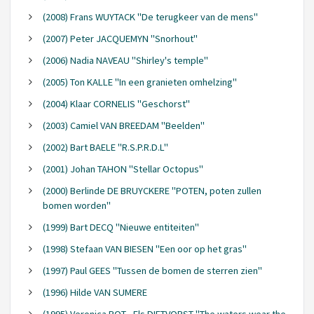
(2008) Frans WUYTACK "De terugkeer van de mens"
(2007) Peter JACQUEMYN "Snorhout"
(2006) Nadia NAVEAU "Shirley's temple"
(2005) Ton KALLE "In een granieten omhelzing"
(2004) Klaar CORNELIS "Geschorst"
(2003) Camiel VAN BREEDAM "Beelden"
(2002) Bart BAELE "R.S.P.R.D.L"
(2001) Johan TAHON "Stellar Octopus"
(2000) Berlinde DE BRUYCKERE "POTEN, poten zullen
bomen worden"
(1999) Bart DECQ "Nieuwe entiteiten"
(1998) Stefaan VAN BIESEN "Een oor op het gras"
(1997) Paul GEES "Tussen de bomen de sterren zien"
(1996) Hilde VAN SUMERE
(1995) Veronica POT - Els DIETVORST "The waters wear the