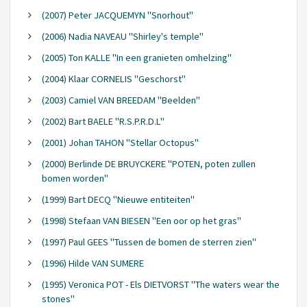
(2007) Peter JACQUEMYN "Snorhout"
(2006) Nadia NAVEAU "Shirley's temple"
(2005) Ton KALLE "In een granieten omhelzing"
(2004) Klaar CORNELIS "Geschorst"
(2003) Camiel VAN BREEDAM "Beelden"
(2002) Bart BAELE "R.S.P.R.D.L"
(2001) Johan TAHON "Stellar Octopus"
(2000) Berlinde DE BRUYCKERE "POTEN, poten zullen
bomen worden"
(1999) Bart DECQ "Nieuwe entiteiten"
(1998) Stefaan VAN BIESEN "Een oor op het gras"
(1997) Paul GEES "Tussen de bomen de sterren zien"
(1996) Hilde VAN SUMERE
(1995) Veronica POT - Els DIETVORST "The waters wear the
stones"