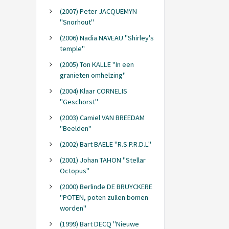
(2007) Peter JACQUEMYN
"Snorhout"
(2006) Nadia NAVEAU "Shirley's
temple"
(2005) Ton KALLE "In een
granieten omhelzing"
(2004) Klaar CORNELIS
"Geschorst"
(2003) Camiel VAN BREEDAM
"Beelden"
(2002) Bart BAELE "R.S.P.R.D.L"
(2001) Johan TAHON "Stellar
Octopus"
(2000) Berlinde DE BRUYCKERE
"POTEN, poten zullen bomen
worden"
(1999) Bart DECQ "Nieuwe