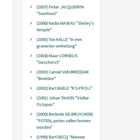
(2007) Peter JACQUEMYN
"Snorhout"
(2006) Nadia NAVEAU "Shirley's
temple"
(2005) Ton KALLE "In een
granieten omhelzing"
(2004) Klaar CORNELIS
"Geschorst"
(2003) Camiel VAN BREEDAM
"Beelden"
(2002) Bart BAELE "R.S.P.R.D.L"
(2001) Johan TAHON "Stellar
Octopus"
(2000) Berlinde DE BRUYCKERE
"POTEN, poten zullen bomen
worden"
(1999) Bart DECQ "Nieuwe