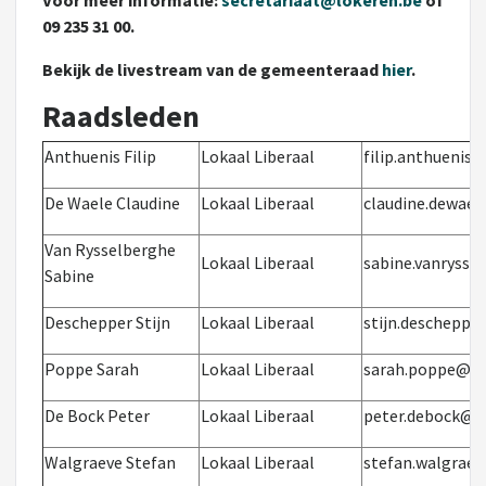
Voor meer informatie:
secretariaat@lokeren.be
of
09 235 31 00.
Bekijk de livestream van de gemeenteraad
hier
.
Raadsleden
Anthuenis Filip
Lokaal Liberaal
filip.anthuenis
De Waele Claudine
Lokaal Liberaal
claudine.dewael
Van Rysselberghe
Lokaal Liberaal
sabine.vanrysse
Sabine
Deschepper Stijn
Lokaal Liberaal
stijn.descheppe
Poppe Sarah
Lokaal Liberaal
sarah.poppe@lo
De Bock Peter
Lokaal Liberaal
peter.debock@l
Walgraeve Stefan
Lokaal Liberaal
stefan.walgrae