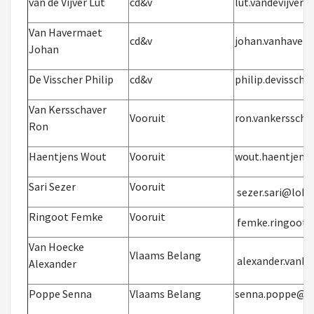
van de Vijver Lut
cd&v
lut.vandevijver
Van Havermaet
cd&v
johan.vanhaver
Johan
De Visscher Philip
cd&v
philip.devissch
Van Kersschaver
Vooruit
ron.vankersscha
Ron
Haentjens Wout
Vooruit
wout.haentjens
Sari Sezer
Vooruit
sezer.sari@loke
Ringoot Femke
Vooruit
femke.ringoot@
Van Hoecke
Vlaams Belang
alexander.vanh
Alexander
Poppe Senna
Vlaams Belang
senna.poppe@lo