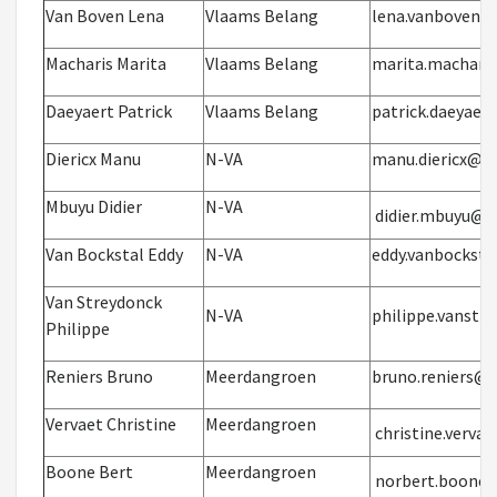
Van Boven Lena
Vlaams Belang
lena.vanboven@
Macharis Marita
Vlaams Belang
marita.machari
Daeyaert Patrick
Vlaams Belang
patrick.daeyaer
Diericx Manu
N-VA
manu.diericx@lo
Mbuyu Didier
N-VA
didier.mbuyu@l
Van Bockstal Eddy
N-VA
eddy.vanbocksta
Van Streydonck
N-VA
philippe.vanstr
Philippe
Reniers Bruno
Meerdangroen
bruno.reniers@l
Vervaet Christine
Meerdangroen
christine.verva
Boone Bert
Meerdangroen
norbert.boone@