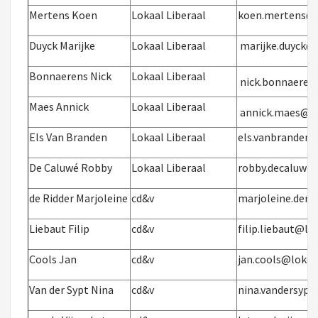
Mertens Koen
Lokaal Liberaal
koen.mertens@l
Duyck Marijke
Lokaal Liberaal
marijke.duyck@
Bonnaerens Nick
Lokaal Liberaal
nick.bonnaeren
Maes Annick
Lokaal Liberaal
annick.maes@lo
Els Van Branden
Lokaal Liberaal
els.vanbranden
De Caluwé Robby
Lokaal Liberaal
robby.decaluwe
de Ridder Marjoleine
cd&v
marjoleine.deri
Liebaut Filip
cd&v
filip.liebaut@lo
Cools Jan
cd&v
jan.cools@loker
Van der Sypt Nina
cd&v
nina.vandersypt