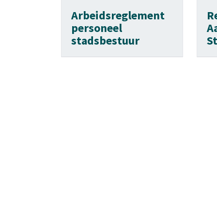
Arbeidsreglement
R
personeel
A
stadsbestuur
S