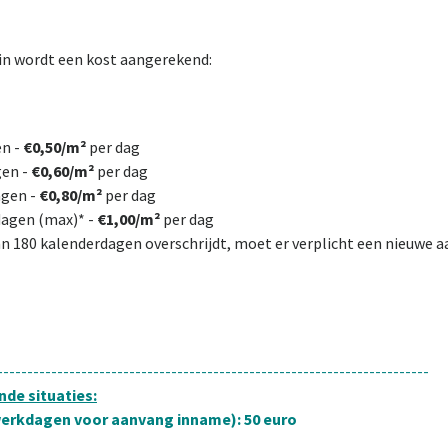
n wordt een kost aangerekend:
en -
€0,50/m²
per dag
gen -
€0,60/m²
per dag
agen -
€0,80/m²
per dag
dagen (max)* -
€1,00/m²
per dag
an 180 kalenderdagen overschrijdt, moet er verplicht een nieuwe 
------------------------------------------------------------------------
de situaties:
erkdagen voor aanvang inname): 50 euro