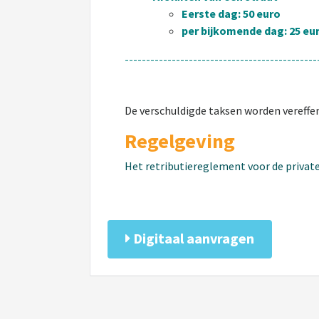
Eerste dag: 50 euro
per bijkomende dag: 25 eu
---------------------------------------------
De verschuldigde taksen worden vereffen
Regelgeving
Het retributiereglement voor de privat
Digitaal aanvragen