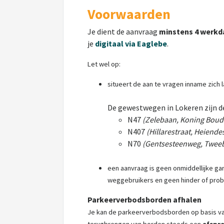
Voorwaarden
Je dient de aanvraag
minstens 4 werk
je
digita
al via Eaglebe
.
Let wel op:
situeert de aan te vragen inname zich
De gewestwegen in Lokeren zijn d
N47
(Zelebaan, Koning Boude
N407
(Hillarestraat, Heiende
N70
(Gentsesteenweg, Tweeb
een aanvraag is geen onmiddellijke gar
weggebruikers en geen hinder of prob
Parkeerverbodsborden afhalen
Je kan de parkeerverbodsborden op basis van 