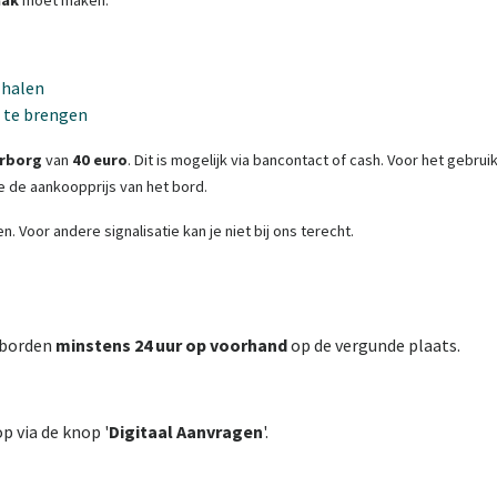
aak
moet maken.
 halen
 te brengen
rborg
van
40 euro
. Dit is mogelijk via bancontact of cash. Voor het gebr
e de aankoopprijs van het bord.
Voor andere signalisatie kan je niet bij ons terecht.
sborden
minstens 24 uur op voorhand
op de vergunde plaats.
p via de knop '
Digitaal Aanvragen
'.