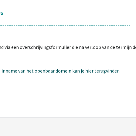
ro
------------------------------------------------------------------------
d via een overschrijvingsformulier die na verloop van de termijn
e inname van het openbaar domein kan je hier terugvinden.