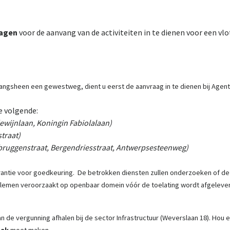
dagen
voor de aanvang van de activiteiten in te dienen voor een vl
 langsheen een gewestweg, dient u eerst de aanvraag in te dienen bij Ag
e volgende:
wijnlaan, Koningin Fabiolalaan)
straat)
ruggenstraat, Bergendriesstraat, Antwerpsesteenweg)
antie voor goedkeuring. De betrokken diensten zullen onderzoeken of de aa
lemen veroorzaakt op openbaar domein vóór de toelating wordt afgeleve
de vergunning afhalen bij de sector Infrastructuur (Weverslaan 18). Hou e