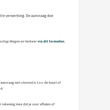
otte verwerking. De aanvraag doe
entschap Wegen en Verkeer
via dit formulier
.
nvraag niet storend is t.o.v. de buurt of
rd.
r rekening mee dat je voor afhalen of