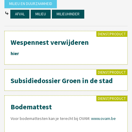
MILIEU EN DUURZAAMHEID
⤷
AFVAL
MILIEU
MILIEUHINDER
DIENST/PRODUCT
Wespennest verwijderen
hier
DIENST/PRODUCT
Subsidiedossier Groen in de stad
DIENST/PRODUCT
Bodemattest
Voor bodemattesten kan je terecht bij OVAM:
www.ovam.be