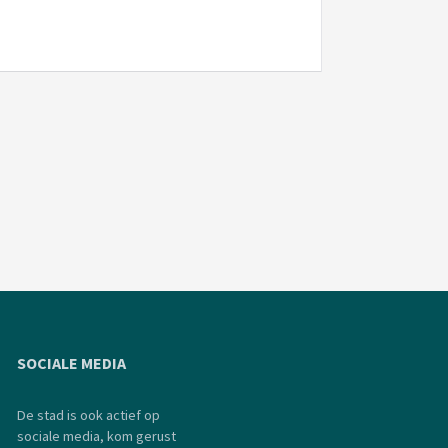
SOCIALE MEDIA
De stad is ook actief op
sociale media, kom gerust