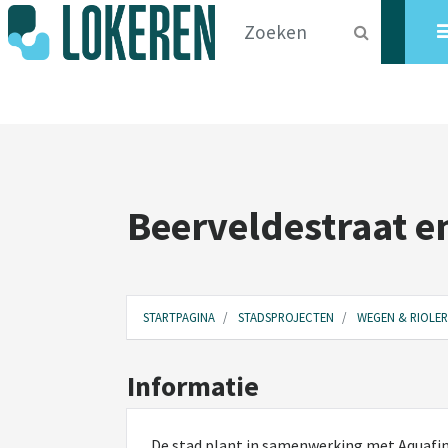
Beerveldestraat e
STARTPAGINA
STADSPROJECTEN
WEGEN & RIOLER
Informatie
De stad plant in samenwerking met Aquafin