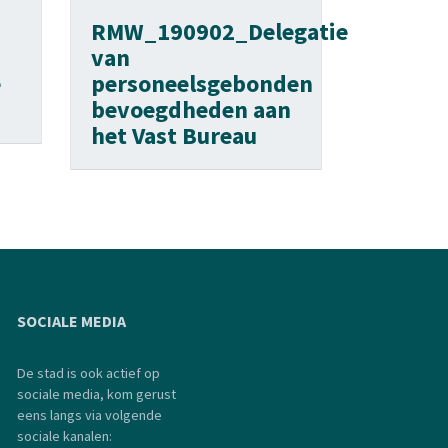
RMW_190902_Delegatie
van
e
personeelsgebonden
bevoegdheden aan
het Vast Bureau
SOCIALE MEDIA
De stad is ook actief op
sociale media, kom gerust
eens langs via volgende
sociale kanalen: