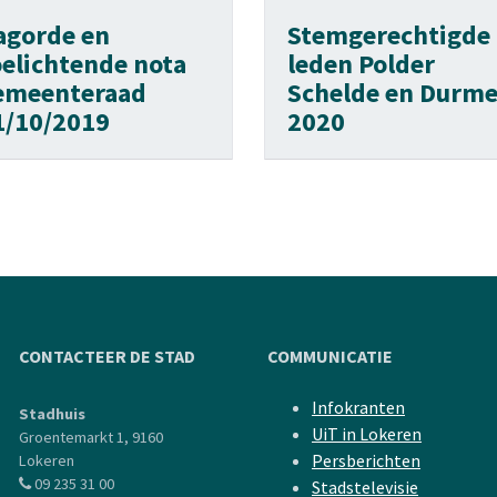
agorde en
Stemgerechtigde
oelichtende nota
leden Polder
emeenteraad
Schelde en Durm
1/10/2019
2020
CONTACTEER DE STAD
COMMUNICATIE
Infokranten
Stadhuis
UiT in Lokeren
Groentemarkt 1, 9160
Persberichten
Lokeren
09 235 31 00
Stadstelevisie