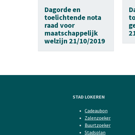
Dagorde en
D
toelichtende nota
t
raad voor
g
maatschappelijk
2
welzijn 21/10/2019
STAD LOKEREN
Cadeaubon
Zalenzoeker
Buurtzoeker
Stadsplan