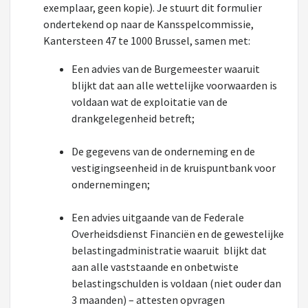
exemplaar, geen kopie). Je stuurt dit formulier
ondertekend op naar de Kansspelcommissie,
Kantersteen 47 te 1000 Brussel, samen met:
Een advies van de Burgemeester waaruit
blijkt dat aan alle wettelijke voorwaarden is
voldaan wat de exploitatie van de
drankgelegenheid betreft;
De gegevens van de onderneming en de
vestigingseenheid in de kruispuntbank voor
ondernemingen;
Een advies uitgaande van de Federale
Overheidsdienst Financiën en de gewestelijke
belastingadministratie waaruit blijkt dat
aan alle vaststaande en onbetwiste
belastingschulden is voldaan (niet ouder dan
3 maanden) – attesten opvragen