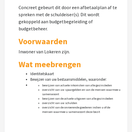
Concreet gebeurt dit door een afbetaalplan af te
spreken met de schuldeiser(s). Dit wordt
gekoppeld aan budgetbegeleiding of
budgetbeheer.
Voorwaarden
Inwoner van Lokeren zijn.
Wat meebrengen
Identiteitskaart
Bewijzen van uw bestaansmiddelen, waaronder:
bewijzen van actuele inkomsten van alle gezinsleden
overzicht van uw spaargelden en van de mensen waarmee u
samenwoont
bewijzen van de actuele uitgaven van alle gezinsleden
overzicht van uw schulden
overzicht van de onroerende goederen indien u of de
mensen waarmee u samenwoont deze bezit