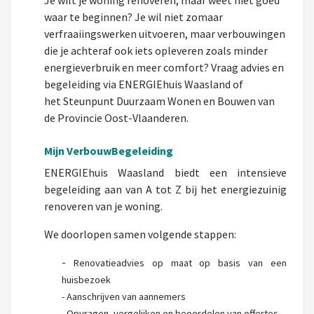
Je wilt je woning renoveren, maar weet niet goed
waar te beginnen? Je wil niet zomaar
verfraaiingswerken uitvoeren, maar verbouwingen
die je achteraf ook iets opleveren zoals minder
energieverbruik en meer comfort? Vraag advies en
begeleiding via ENERGIEhuis Waasland of
het Steunpunt Duurzaam Wonen en Bouwen van
de Provincie Oost-Vlaanderen.
Mijn VerbouwBegeleiding
ENERGIEhuis Waasland biedt een intensieve
begeleiding aan van A tot Z bij het energiezuinig
renoveren van je woning.
We doorlopen samen volgende stappen:
-
Renovatieadvies op maat op basis van een
huisbezoek
-
Aanschrijven van aannemers
-
Opvragen, vergelijken en beoordelen van offertes