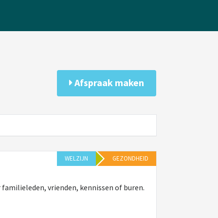
Afspraak maken
WELZIJN
GEZONDHEID
familieleden, vrienden, kennissen of buren.