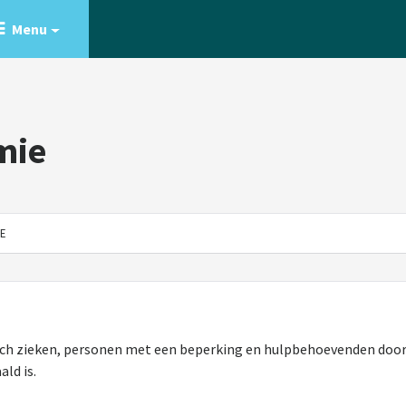
Menu
mie
E
sch zieken, personen met een beperking en hulpbehoevenden door 
ald is.