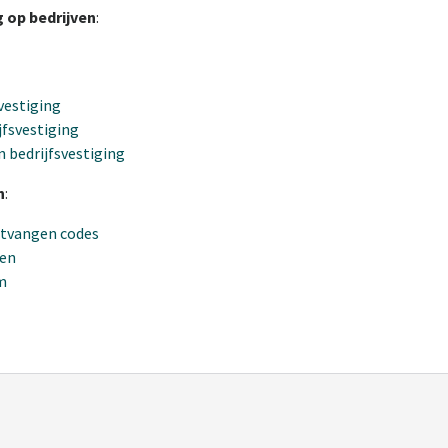
op bedrijven
:
vestiging
jfsvestiging
n bedrijfsvestiging
n
:
ntvangen codes
ven
m