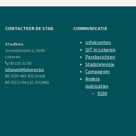
CONTACTEER DE STAD
COMMUNICATIE
Infokranten
Stadhuis
UiT in Lokeren
Groentemarkt 1, 9160
Persberichten
Lokeren
09 235 31 00
Stadstelevisie
infopunt@lokeren.be
Campagnes
BE 0207 463 402 (stad)
Andere
BE 0212 194 131 (OCMW)
publicaties
9160