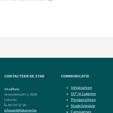
CONTACTEER DE STAD
COMMUNICATIE
Infokranten
Stadhuis
UiT in Lokeren
Groentemarkt 1, 9160
Persberichten
Lokeren
09 235 31 00
Stadstelevisie
infopunt@lokeren.be
Campagnes