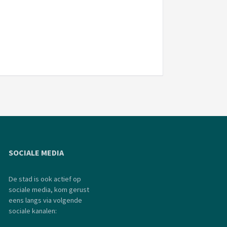
SOCIALE MEDIA
De stad is ook actief op
sociale media, kom gerust
eens langs via volgende
sociale kanalen: