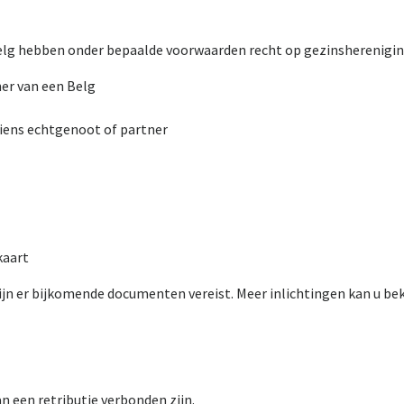
elg hebben onder bepaalde voorwaarden recht op gezinsherenigin
ner van een Belg
 diens echtgenoot of partner
kaart
ijn er bijkomende documenten vereist. Meer inlichtingen kan u be
 een retributie verbonden zijn.