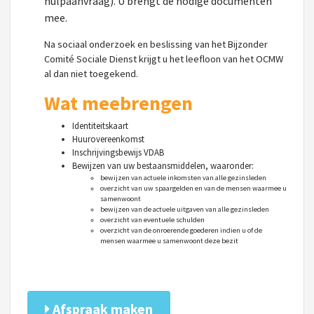
hulpaanvraag). U brengt de nodige documenten
mee.
Na sociaal onderzoek en beslissing van het Bijzonder
Comité Sociale Dienst krijgt u het leefloon van het OCMW
al dan niet toegekend.
Wat meebrengen
Identiteitskaart
Huurovereenkomst
Inschrijvingsbewijs VDAB
Bewijzen van uw bestaansmiddelen, waaronder:
bewijzen van actuele inkomsten van alle gezinsleden
overzicht van uw spaargelden en van de mensen waarmee u
samenwoont
bewijzen van de actuele uitgaven van alle gezinsleden
overzicht van eventuele schulden
overzicht van de onroerende goederen indien u of de
mensen waarmee u samenwoont deze bezit
Afspraak maken