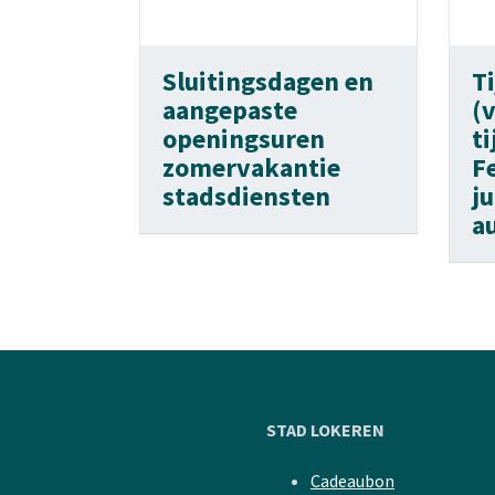
Sluitingsdagen en
Ti
aangepaste
(
openingsuren
t
zomervakantie
F
stadsdiensten
ju
a
STAD LOKEREN
Cadeaubon