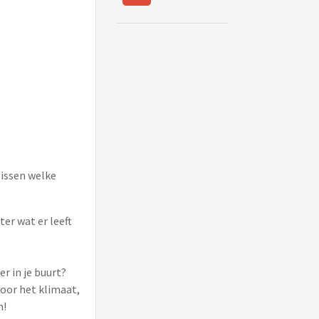
lissen welke
er wat er leeft
r in je buurt?
oor het klimaat,
n!