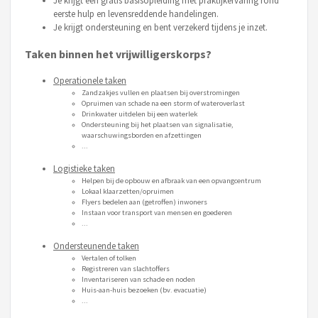
Je krijgt een gratis basisopleiding met praktijkervaring rond
eerste hulp en levensreddende handelingen.
Je krijgt ondersteuning en bent verzekerd tijdens je inzet.
Taken binnen het vrijwilligerskorps?
Operationele taken
Zandzakjes vullen en plaatsen bij overstromingen
Opruimen van schade na een storm of wateroverlast
Drinkwater uitdelen bij een waterlek
Ondersteuning bij het plaatsen van signalisatie,
waarschuwingsborden en afzettingen
...
Logistieke taken
Helpen bij de opbouw en afbraak van een opvangcentrum
Lokaal klaarzetten/opruimen
Flyers bedelen aan (getroffen) inwoners
Instaan voor transport van mensen en goederen
...
Ondersteunende taken
Vertalen of tolken
Registreren van slachtoffers
Inventariseren van schade en noden
Huis-aan-huis bezoeken (bv. evacuatie)
...