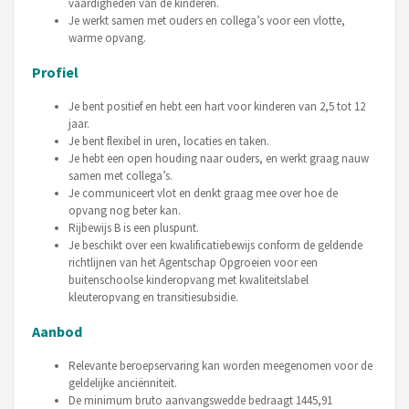
vaardigheden van de kinderen.
Je werkt samen met ouders en collega’s voor een vlotte,
warme opvang.
Profiel
Je bent positief en hebt een hart voor kinderen van 2,5 tot 12
jaar.
Je bent flexibel in uren, locaties en taken.
Je hebt een open houding naar ouders, en werkt graag nauw
samen met collega’s.
Je communiceert vlot en denkt graag mee over hoe de
opvang nog beter kan.
Rijbewijs B is een pluspunt.
Je beschikt over een kwalificatiebewijs conform de geldende
richtlijnen van het Agentschap Opgroeien voor een
buitenschoolse kinderopvang met kwaliteitslabel
kleuteropvang en transitiesubsidie.
Aanbod
Relevante beroepservaring kan worden meegenomen voor de
geldelijke anciënniteit.
De minimum bruto aanvangswedde bedraagt 1445,91