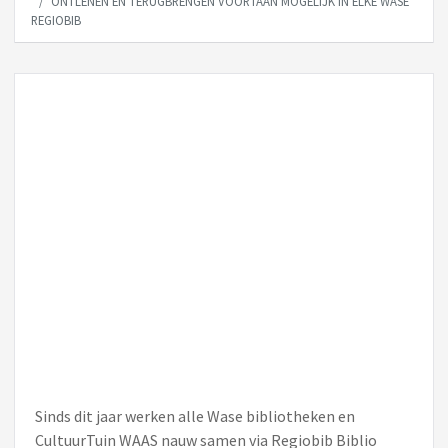
ONTLENEN EN TERUGBRENGEN VOORTAAN MOGELIJK IN ELKE WASE
REGIOBIB
Sinds dit jaar werken alle Wase bibliotheken en
CultuurTuin WAAS nauw samen via Regiobib Biblio