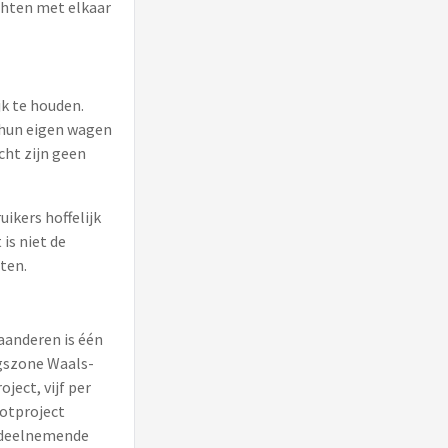
chten met elkaar
jk te houden.
 hun eigen wagen
cht zijn geen
ikers hoffelijk
is niet de
ten.
aanderen is één
gszone Waals-
ect, vijf per
ootproject
de deelnemende