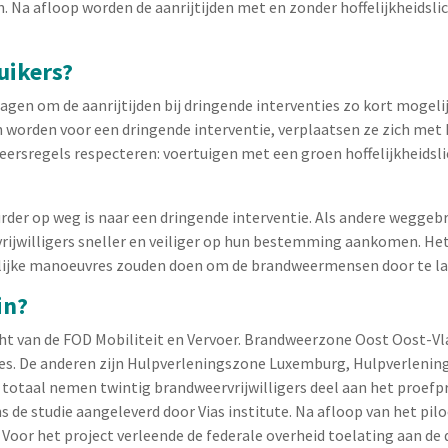
 Na afloop worden de aanrijtijden met en zonder hoffelijkheidsli
uikers?
gen om de aanrijtijden bij dringende interventies zo kort mogeli
 worden voor een dringende interventie, verplaatsen ze zich met
keersregels respecteren: voertuigen met een groen hoffelijkheidsli
rder op weg is naar een dringende interventie. Als andere weggebru
rijwilligers sneller en veiliger op hun bestemming aankomen. Het 
lijke manoeuvres zouden doen om de brandweermensen door te la
in?
racht van de FOD Mobiliteit en Vervoer. Brandweerzone Oost Oost-Vl
es. De anderen zijn Hulpverleningszone Luxemburg, Hulpverlenin
taal nemen twintig brandweervrijwilligers deel aan het proefproj
 de studie aangeleverd door Vias institute. Na afloop van het pil
in. Voor het project verleende de federale overheid toelating aan 