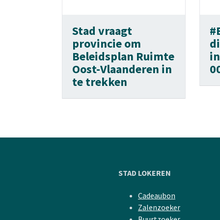
Stad vraagt
#
provincie om
di
Beleidsplan Ruimte
in
Oost-Vlaanderen in
0
te trekken
STAD LOKEREN
Cadeaubon
Zalenzoeker
Buurtzoeker