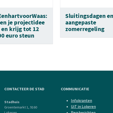
EenhartvoorWaas:
Sluitingsdagen e
en je projectidee
aangepaste
 en krijg tot 12
zomerregeling
00 euro steun
CONTACTEER DE STAD
COMMUNICATIE
Infokranten
Stadhuis
UiT in Lokeren
Groentemarkt 1, 9160
Persberichten
Lokeren