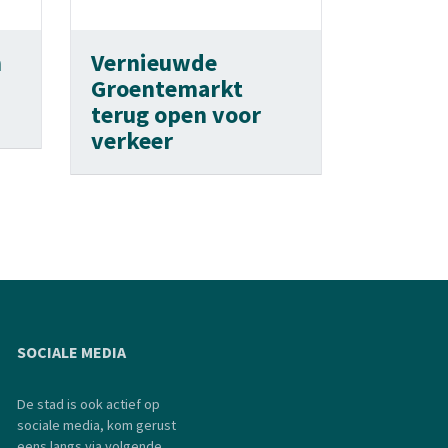
n
Vernieuwde
Groentemarkt
terug open voor
verkeer
SOCIALE MEDIA
De stad is ook actief op
sociale media, kom gerust
eens langs via volgende