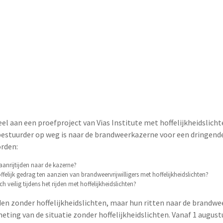
el aan een proefproject van Vias Institute met hoffelijkheidslichte
bestuurder op weg is naar de brandweerkazerne voor een dringende
rden:
aanrijtijden naar de kazerne?
elijk gedrag ten aanzien van brandweervrijwilligers met hoffelijkheidslichten?
h veilig tijdens het rijden met hoffelijkheidslichten?
anden zonder hoffelijkheidslichten, maar hun ritten naar de brandw
ing van de situatie zonder hoffelijkheidslichten. Vanaf 1 augustus