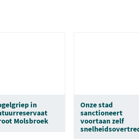
ogelgriep in
Onze stad
atuurreservaat
sanctioneert
root Molsbroek
voortaan zelf
snelheidsovertre