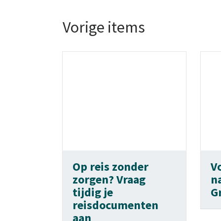
Vorige items
Op reis zonder
V
zorgen? Vraag
n
tijdig je
G
reisdocumenten
aan