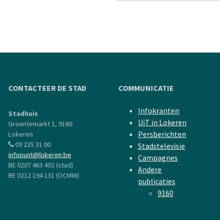
CONTACTEER DE STAD
COMMUNICATIE
Infokranten
Stadhuis
UiT in Lokeren
Groentemarkt 1, 9160
Persberichten
Lokeren
09 235 31 00
Stadstelevisie
infopunt@lokeren.be
Campagnes
BE 0207 463 402 (stad)
Andere
BE 0212 194 131 (OCMW)
publicaties
9160