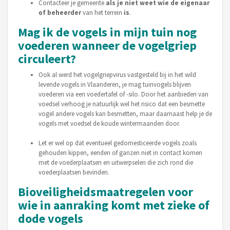
Contacteer je gemeente
als je niet weet wie de eigenaar
of beheerder
van het terrein
is
.
Mag ik de vogels in mijn tuin nog
voederen wanneer de vogelgriep
circuleert?
Ook al werd het vogelgriepvirus vastgesteld bij in het wild
levende vogels in Vlaanderen, je mag tuinvogels blijven
voederen via een voedertafel of -silo. Door het aanbieden van
voedsel verhoog je natuurlijk wel het risico dat een besmette
vogel andere vogels kan besmetten, maar daarnaast help je de
vogels met voedsel de koude wintermaanden door.
Let er wel op dat eventueel gedomesticeerde vogels zoals
gehouden kippen, eenden of ganzen niet in contact komen
met de voederplaatsen en uitwerpselen die zich rond die
voederplaatsen bevinden.
Bioveiligheidsmaatregelen voor
wie in aanraking komt met zieke of
dode vogels