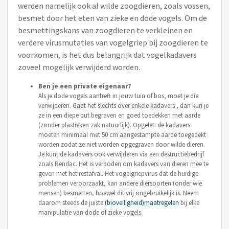
werden namelijk ook al wilde zoogdieren, zoals vossen,
besmet door het eten van zieke en dode vogels. Om de
besmettingskans van zoogdieren te verkleinen en
verdere virusmutaties van vogelgriep bij zoogdieren te
voorkomen, is het dus belangrijk dat vogelkadavers
zoveel mogelijk verwijderd worden.
Ben je een private eigenaar?
Als je dode vogels aantreft in jouw tuin of bos, moet je die
verwijderen. Gaat het slechts over enkele kadavers , dan kun je
ze in een diepe put begraven en goed toedekken met aarde
(zonder plastieken zak natuurlijk). Opgelet: de kadavers
moeten minimaal met 50 cm aangestampte aarde toegedekt
worden zodat ze niet worden opgegraven door wilde dieren.
Je kunt de kadavers ook verwijderen via een destructiebedrijf
zoals Rendac. Het is verboden om kadavers van dieren mee te
geven met het restafval. Het vogelgriepvirus dat de huidige
problemen veroorzaakt, kan andere diersoorten (onder wie
mensen) besmetten, hoewel dit vrij ongebruikelijk is. Neem
daarom steeds de juiste
(bioveiligheid)maatregelen
bij elke
manipulatie van dode of zieke vogels.