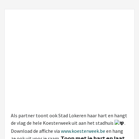
Als partner toont ook
Stad Lokeren
haar hart en hangt
de vlag de hele Koesterweek uit aan het stadhuis
.
Download de affiche via
www.koesterweek.be
en hang
ze ook uit voor je raam. 𝗧𝗼𝗼𝗻 𝗺𝗲𝘁 𝗷𝗲 𝗵𝗮𝗿𝘁 𝗲𝗻 𝗹𝗮𝗮𝘁