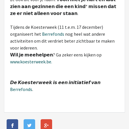
𝘇𝗶𝗲𝗻 𝗮𝗮𝗻 𝗴𝗲𝘇𝗶𝗻𝗻𝗲𝗻 𝗱𝗶𝗲 𝗲𝗲𝗻 𝗸𝗶𝗻𝗱* 𝗺𝗶𝘀𝘀𝗲𝗻 𝗱𝗮𝘁
𝘇𝗲 𝗲𝗿 𝗻𝗶𝗲𝘁 𝗮𝗹𝗹𝗲𝗲𝗻 𝘃𝗼𝗼𝗿 𝘀𝘁𝗮𝗮𝗻.
Tijdens de Koesterweek (11 t.e.m. 17 december)
organiseert het
Berrefonds
nog heel wat andere
activiteiten om dit verdriet beter zichtbaar te maken
voor iedereen.
𝗪𝗶𝗹 𝗷𝗲 𝗺𝗲𝗲𝗵𝗲𝗹𝗽𝗲𝗻? Ga zeker eens kijken op
www.koesterweek.be.
𝘿𝙚 𝙆𝙤𝙚𝙨𝙩𝙚𝙧𝙬𝙚𝙚𝙠 𝙞𝙨 𝙚𝙚𝙣 𝙞𝙣𝙞𝙩𝙞𝙖𝙩𝙞𝙚𝙛 𝙫𝙖𝙣
Berrefonds
.