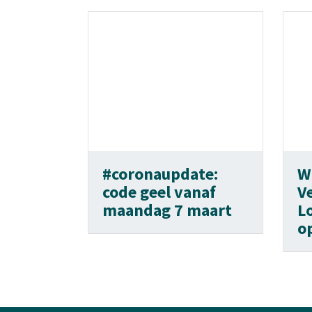
#coronaupdate:
W
code geel vanaf
V
maandag 7 maart
L
o