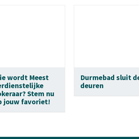
ie wordt Meest
Durmebad sluit d
erdienstelijke
deuren
okeraar? Stem nu
p jouw favoriet!