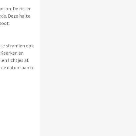
tion. De ritten
rde. Deze halte
hoot.
aste stramien ook
e Keerken en
en lichtjes af.
t de datum aan te