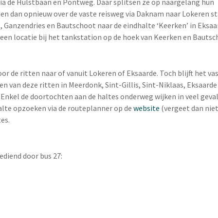
via de Hulstbaan en Pontweg. Daar splitsen ze op naargelang hun
en dan opnieuw over de vaste reisweg via Daknam naar Lokeren sta
t, Ganzendries en Bautschoot naar de eindhalte ‘Keerken’ in Eksaa
 een locatie bij het tankstation op de hoek van Keerken en Bautsc
oor de ritten naar of vanuit Lokeren of Eksaarde. Toch blijft het v
en van deze ritten in Meerdonk, Sint-Gillis, Sint-Niklaas, Eksaard
 Enkel de doortochten aan de haltes onderweg wijken in veel gevall
alte opzoeken via de routeplanner op de
website
(vergeet dan nie
es.
ediend door bus 27: