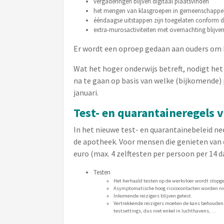
vergaderingen blijven digitaal plaatsvinden
het mengen van klasgroepen in gemeenschappeli
ééndaagse uitstappen zijn toegelaten conform d
extra-murosactiviteiten met overnachting blijve
Er wordt een oproep gedaan aan ouders om k
Wat het hoger onderwijs betreft, nodigt he
na te gaan op basis van welke (bijkomende)
januari.
Test- en quarantaineregels v
In het nieuwe test- en quarantainebeleid ne
de apotheek. Voor mensen die genieten van 
euro (max. 4 zelftesten per persoon per 14 
Testen
Het herhaald testen op de werkvloer wordt stopg
Asymptomatische hoog risicocontacten worden niet
Inkomende reizigers blijven getest.
Vertrekkende reizigers moeten de kans behouden ee
testsettings, dus niet enkel in luchthavens, …