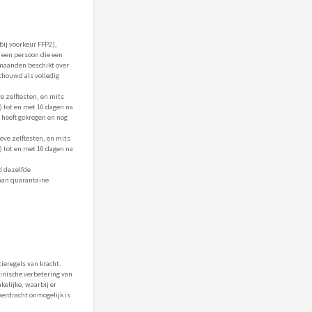
ij voorkeur FFP2),
s een persoon die een
5 maanden beschikt over
chouwd als volledig
e zelftesten, en mits
 tot en met 10 dagen na
 heeft gekregen en nog
eve zelftesten, en mits
 tot en met 10 dagen na
d dezelfde
 aan quarantaine
ieregels van kracht.
linische verbetering van
elijke, waarbij er
kerdracht onmogelijk is