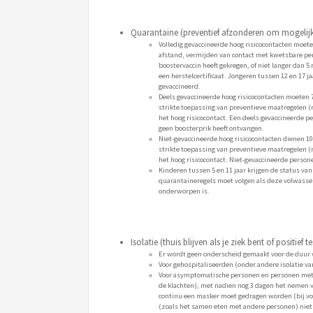
Quarantaine (preventief afzonderen om mogelijk
Volledig gevaccineerde hoog risicocontacten moet
afstand, vermijden van contact met kwetsbare pers
boostervaccin heeft gekregen, of niet langer dan 
een herstelcertificaat. Jongeren tussen 12 en 17
gevaccineerd.
Deels gevaccineerde hoog risicocontacten moeten 7
strikte toepassing van preventieve maatregelen (
het hoog risicocontact. Een deels gevaccineerde p
geen boosterprik heeft ontvangen.
Niet-gevaccineerde hoog risicocontacten dienen 10
strikte toepassing van preventieve maatregelen (
het hoog risicocontact. Niet-gevaccineerde persone
Kinderen tussen 5 en 11 jaar krijgen de status van
quarantaineregels moet volgen als deze volwasse
onderworpen is.
Isolatie (thuis blijven als je ziek bent of positief 
Er wordt geen onderscheid gemaakt voor de duur v
Voor gehospitaliseerden (onder andere isolatie v
Voor asymptomatische personen en personen met mil
de klachten), met nadien nog 3 dagen het nemen v
continu een masker moet gedragen worden (bij voo
(zoals het samen eten met andere personen) niet 