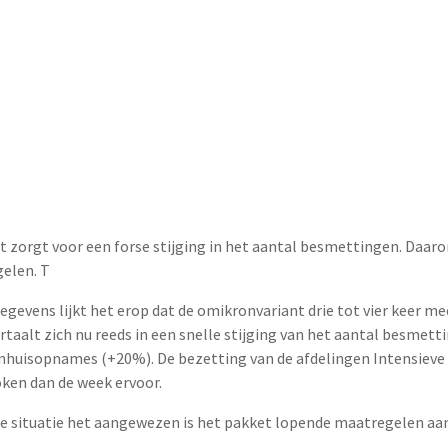
nt zorgt voor een forse stijging in het aantal besmettingen. Daa
elen. T
egevens lijkt het erop dat de omikronvariant drie tot vier keer m
rtaalt zich nu reeds in een snelle stijging van het aantal besmet
nhuisopnames (+20%). De bezetting van de afdelingen Intensieve 
ken dan de week ervoor.
ge situatie het aangewezen is het pakket lopende maatregelen aa