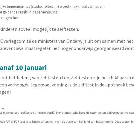
jke binnenruimtes (studie, refter, …) wordt maximaal vermeden,
e geldende regels in de samenleving,
n opgeschort.
inderen zoveel mogelijk te zelftesten.
t Overlegcomité de ministers van Onderwijs uit om samen met het
 preventieve maatregelen het hoger onderwijs georganiseerd word
anaf 10 januari
emt het belang van zelftesten toe. Zelftesten zijn beschikbaar in
een verhoogde tegemoetkoming is de zelftest in de apotheek bes
dagen).
ezet;
 meer getest (zelftesten uitgezonderd). Symptomatische hoog risicocontacten blijven getest volgens
n RAT of PCR test af te leggen afhankelijk van de vraag van het land van bestemming. Deze testen bli