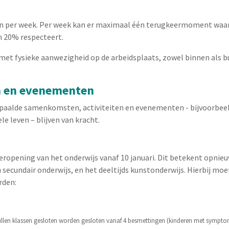
agen per week. Per week kan er maximaal één terugkeermoment waar
n 20% respecteert.
met fysieke aanwezigheid op de arbeidsplaats, zowel binnen als bu
n en evenementen
epaalde samenkomsten, activiteiten en evenementen - bijvoorbeel
le leven – blijven van kracht.
ropening van het onderwijs vanaf 10 januari. Dit betekent opnieu
n secundair onderwijs, en het deeltijds kunstonderwijs. Hierbij mo
rden:
zullen klassen gesloten worden gesloten vanaf 4 besmettingen (kinderen met sympt