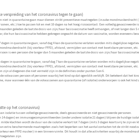
e verspreiding van het coronavirus tegen te gaan)
en niet in quarantaine gaan maar dienen strikt preventieve maatregelen (inzake mondmaskerdracht (b
onen, etc.) toe te passen tot en met 10 dagen na het hoog risicocontact. Een volledig gevaccineerde i
5 maanden geleden de laatste dosis van zijn/haar basisvaccinatie heeft ontvangen, of niet langer dan 
 jaar, die hun basisvaccinatie hebben gekregen ongeacht de datum van vaccinatie, worden eveneens bes
 dagen in quarantaine gaan; vanaf dag 4 kan de quarantaine verlaten worden mits dagelijkse negatiev
mondmaskerdracht (bij voorkeur FFP2), afstand, vermijden van contact met kwetsbare personen, etc.)
ersoon is een persoon die langer dan 5 maanden geleden de laatste dosis van zijn/haar basisvaccinatie
 dagen in quarantaine te gaan; vanaf dag 7 kan de quarantaine verlaten worden mits dagelijkse negati
mondmaskerdracht (bij voorkeur FFP2), afstand, vermijden van contact met kwetsbare personen, etc.)
n zijn al diegenen die niet vermeld zijn in de definities onder punten 5 en 6.
 de volwassen persoon of personen waarbij het kind op dat ogenblik verblijft. Dit betekent dat het kin
ne, maw wanneer één van de volwassenen aan quarantaine (of isolatie) onderworpen is ook het kind
testte op het coronavirus)
an isolatie tussen volledige gevaccineerde, deels gevaccineerde en niet gevaccineerde personen.
an 14 dagen) en immunogecompromitteerden (onder andere isolatie 21 dagen) blijven de huidige isolat
de klachten wordt de duur van de isolatie verkort tot 7 dagen (mits 3 dagen koortsvrij te zijn en k
an extra beschermende maatregelen zoals het beperken van het aantal contacten tot de strikt noodzak
rkeur een FFP2 masker) in een binnenruimte. Dit houdt in dat alle activiteiten waarbij de mondmas
toegelaten zijn.