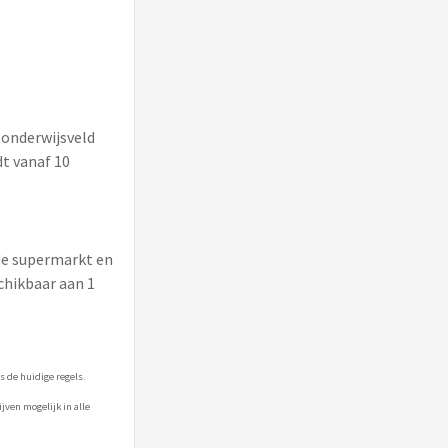
 onderwijsveld
t vanaf 10
 de supermarkt en
chikbaar aan 1
 de huidige regels.
jven mogelijk in alle