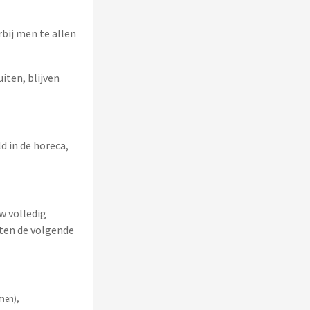
bij men te allen
iten, blijven
d in de horeca,
w volledig
eten de volgende
omen),