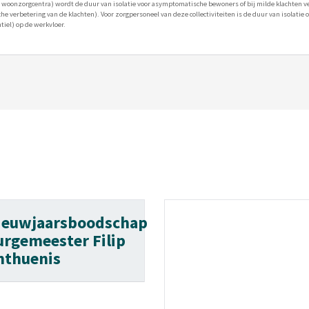
ls woonzorgcentra) wordt de duur van isolatie voor asymptomatische bewoners of bij milde klachten v
sche verbetering van de klachten). Voor zorgpersoneel van deze collectiviteiten is de duur van isolatie
tiel) op de werkvloer.
ieuwjaarsboodschap
urgemeester Filip
nthuenis