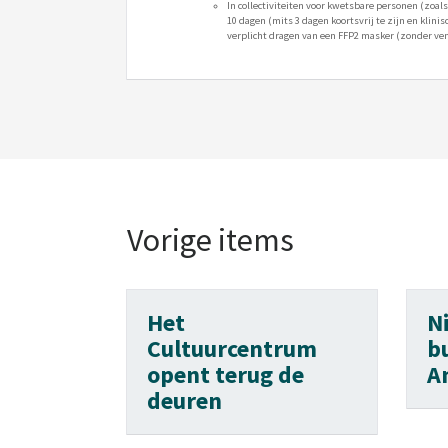
In collectiviteiten voor kwetsbare personen (zoa
10 dagen (mits 3 dagen koortsvrij te zijn en klini
verplicht dragen van een FFP2 masker (zonder ven
Vorige items
Het
N
Cultuurcentrum
b
opent terug de
A
deuren