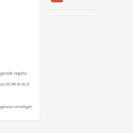
lgende regels:
t (09 340 94 06 of
igenaars verwittigen.