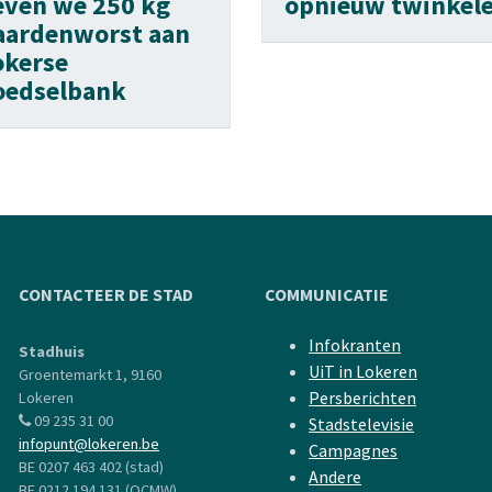
even we 250 kg
opnieuw twinkel
aardenworst aan
okerse
oedselbank
CONTACTEER DE STAD
COMMUNICATIE
Infokranten
Stadhuis
UiT in Lokeren
Groentemarkt 1, 9160
Persberichten
Lokeren
09 235 31 00
Stadstelevisie
infopunt@lokeren.be
Campagnes
BE 0207 463 402 (stad)
Andere
BE 0212 194 131 (OCMW)