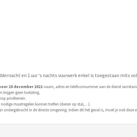
ddernacht en 1 uur ‘s nachts vuurwerk enkel is toegestaan mits vo
 voor 20 december 2021
naam, adres en telefoonnummer aan de dienst secretariaa
 krijgen geen toelating.
p privéterrein.
 de nodige maatregelen kunnen treffen (dieren op stal,…).
ijn ondergebracht in de directe omgeving. Indien dit het geval is, moet je ook deze e