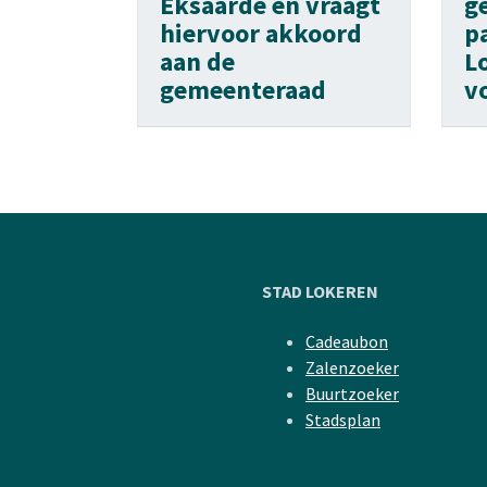
Eksaarde en vraagt
g
hiervoor akkoord
p
aan de
L
gemeenteraad
v
STAD LOKEREN
Cadeaubon
Zalenzoeker
Buurtzoeker
Stadsplan