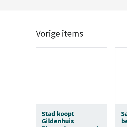
Vorige items
Stad koopt
S
Gildenhuis
b