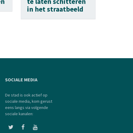
en
te laten schitteren
in het straatbeeld
SOCIALE MEDIA
De stad is ook actief op
sociale media, kom gerust
eens langs via volgende
sociale kanalen: