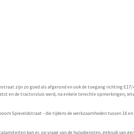
straat zijn zo goed als afgerond en ook de toegang richting E17/
st en de tractorsluis werd, na enkele terechte opmerkingen, ie
gboom Spieveldstraat - die tijdens de werkzaamheden tussen 16 en
ij calamiteiten kan er, op vraag van de hulpdiensten, gebruik van 