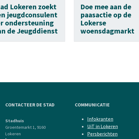
tad Lokeren zoekt
Doe mee aan de
en jeugdconsulent
paasactie op de
er ondersteuning
Lokerse
an de Jeugddienst
woensdagmarkt
CONTACTEER DE STAD
COMMUNICATIE
Infokranten
Stadhuis
UiT in Lokeren
Groentemarkt 1, 9160
Persberichten
Lokeren