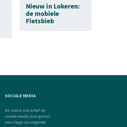
Nieuw in Lokeren:
de mobiele
Fietsbieb
SOCIALE MEDIA
De stad is ook actief op
sociale media, kom gerust
eens langs via volgende