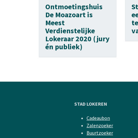
Ontmoetingshuis
S
De Moazoart is
e
Meest
t
Verdienstelijke
v
Lokeraar 2020 (jury
én publiek)
STAD LOKEREN
Cadeaubon
Zalenzoeker
Buurtzoeker