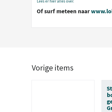
Lees er hier alles over.
Of surf meteen naar
www.lo
Vorige items
S
b
g
G