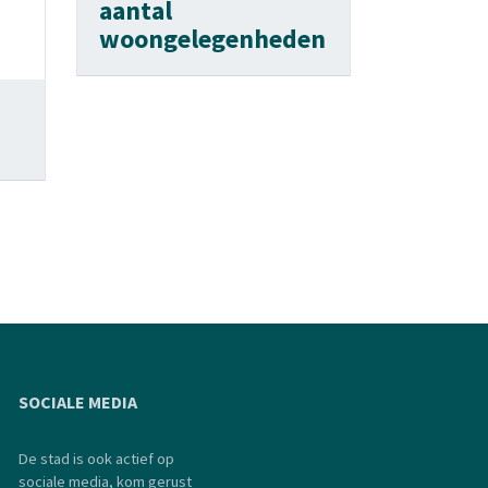
aantal
woongelegenheden
SOCIALE MEDIA
De stad is ook actief op
sociale media, kom gerust