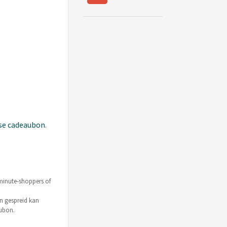
se cadeaubon
.
minute-shoppers of
n gespreid kan
eaubon.