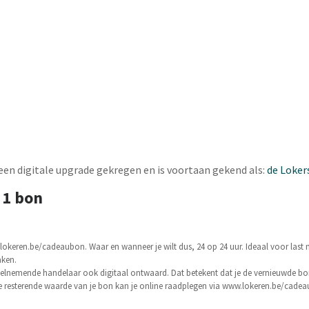
een digitale upgrade gekregen en is voortaan gekend als:
de Loker
 1 bon
okeren.be/cadeaubon. Waar en wanneer je wilt dus, 24 op 24 uur. Ideaal voor last 
aken.
lnemende handelaar ook digitaal ontwaard. Dat betekent dat je de vernieuwde bo
 De resterende waarde van je bon kan je online raadplegen via www.lokeren.be/cad