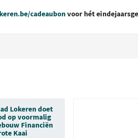
keren.be/cadeaubon
voor hét eindejaarsg
tad Lokeren doet
od op voormalig
ebouw Financiën
rote Kaai